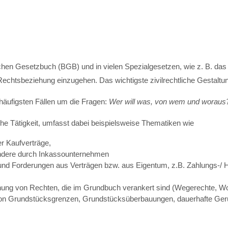
rlichen Gesetzbuch (BGB) und in vielen Spezialgesetzen, wie z. B. d
Rechtsbeziehung einzugehen. Das wichtigste zivilrechtliche Gestaltung
 häufigsten Fällen um die Fragen:
Wer will was, von wem und woraus?
che Tätigkeit, umfasst dabei beispielsweise Thematiken wie
r Kaufverträge,
ndere durch Inkassounternehmen
nd Forderungen aus Verträgen bzw. aus Eigentum, z.B. Zahlungs-/
hung von Rechten, die im Grundbuch verankert sind (Wegerechte, W
von Grundstücksgrenzen, Grundstücksüberbauungen, dauerhafte Geru